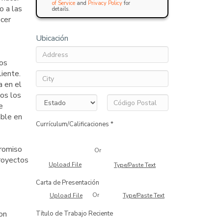
of Service
and
Privacy Policy
for
o a las
details.
ecer
Ubicación
tos
liente.
a en el
os los
e
able en
Currículum/Calificaciones *
romiso
Or
proyectos
Upload File
Type/Paste Text
Carta de Presentación
Or
Upload File
Type/Paste Text
con
Título de Trabajo Reciente