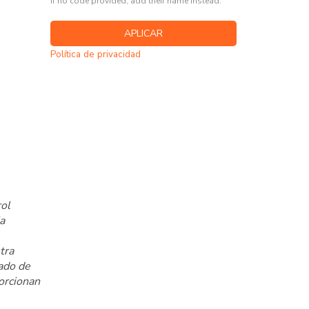
If no code provided, add their name instead.
Política de privacidad
rol
a
tra
gado de
porcionan