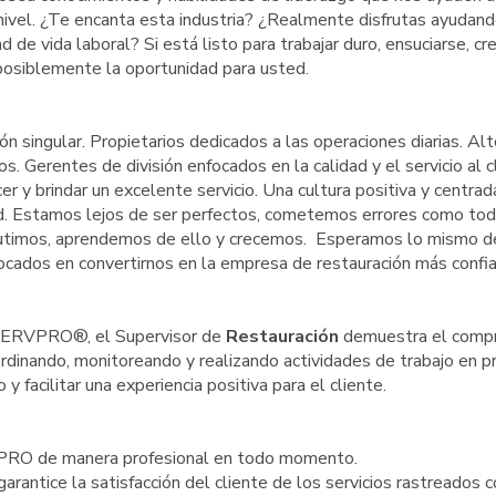
e nivel. ¿Te encanta esta industria? ¿Realmente disfrutas ayudand
 de vida laboral? Si está listo para trabajar duro, ensuciarse, cr
posiblemente la oportunidad para usted.
 singular. Propietarios dedicados a las operaciones diarias. Al
 Gerentes de división enfocados en la calidad y el servicio al c
 y brindar un excelente servicio. Una cultura positiva y centrad
ad. Estamos lejos de ser perfectos, cometemos errores como tod
scutimos, aprendemos de ello y crecemos. Esperamos lo mismo d
cados en convertirnos en la empresa de restauración más confi
 SERVPRO®, el Supervisor de
Restauración
demuestra el comp
rdinando, monitoreando y realizando actividades de trabajo en 
y facilitar una experiencia positiva para el cliente.
VPRO de manera profesional en todo momento.
 garantice la satisfacción del cliente de los servicios rastreados 