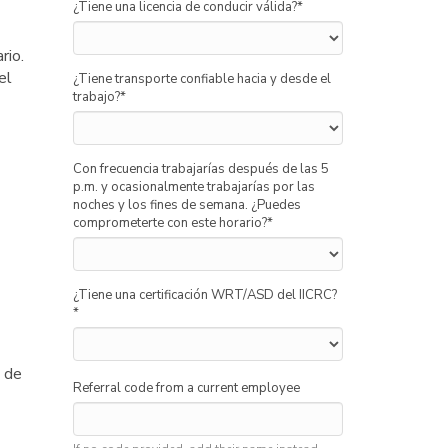
¿Tiene una licencia de conducir válida?
*
rio.
el
¿Tiene transporte confiable hacia y desde el
trabajo?
*
Con frecuencia trabajarías después de las 5
p.m. y ocasionalmente trabajarías por las
noches y los fines de semana. ¿Puedes
comprometerte con este horario?
*
¿Tiene una certificación WRT/ASD del IICRC?
*
s de
Referral code from a current employee