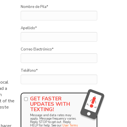
Nombre de Pila
*
Apellido
*
Correo Electrónico
*
Teléfono
*
local
ad a
n
GET FASTER
t of the
UPDATES WITH
 este
TEXTING!
Message and data rates may
apply. Message frequency varies.
Reply STOP to opt out. Reply
 hacer
HELP for help. See our
User Terms