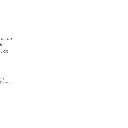
ros de
de
l de
d y
 Servpro