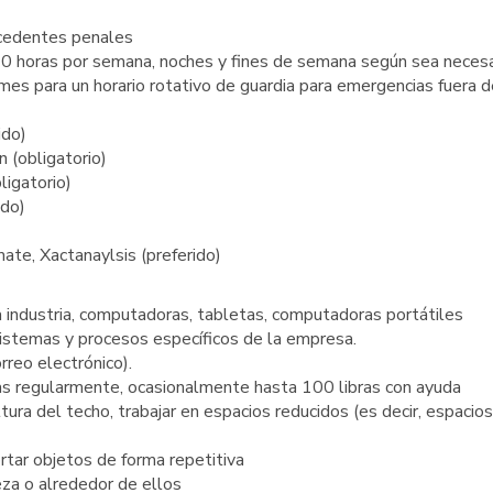
ecedentes penales
60 horas por semana, noches y fines de semana según sea necesa
es para un horario rotativo de guardia para emergencias fuera d
ido)
 (obligatorio)
ligatorio)
ido)
ate, Xactanaylsis (preferido)
a industria, computadoras, tabletas, computadoras portátiles
sistemas y procesos específicos de la empresa.
orreo electrónico).
as regularmente, ocasionalmente hasta 100 libras con ayuda
ltura del techo, trabajar en espacios reducidos (es decir, espacio
rtar objetos de forma repetitiva
eza o alrededor de ellos